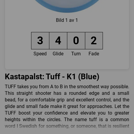
Bild
1 av 1
3
4
0
2
Speed
Glide
Turn
Fade
Kastapalst: Tuff - K1 (Blue)
TUFF takes you from A to B in the smoothest way possible.
This straight shooter has a rounded edge and a small
bead, for a comfortable grip and excellent control, and the
glide and small fade make it great for approaches. Let the
TUFF boost your confidence and elevate you to greater
heights within the circles. The name tuff is a common
word I Swedish for something, or someone, that is resilient
and won’t back down, with an attitude to boot. We think it’s