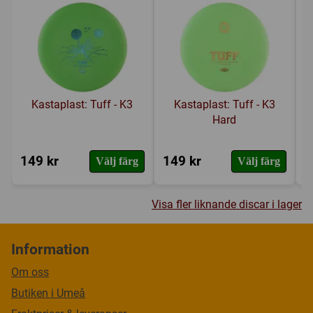
Kastaplast: Tuff - K3
Kastaplast: Tuff - K3
Hard
149 kr
149 kr
1
Välj färg
Välj färg
Visa fler liknande discar i lager
Information
Om oss
Butiken i Umeå