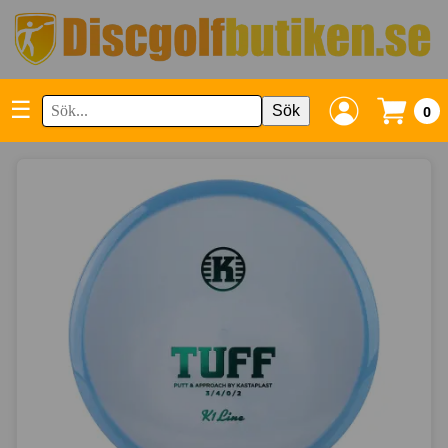
☰
Sök
0