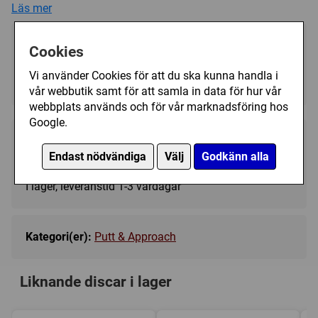
Läs mer
the perfect name on a disc that will match the confidence
in every birdie you make. This one will be a serious
contender to claim the putter pouch!
Välj färg:
Cookies
Trycket på discen kan variera i färg och form.
Blue - I lager
▼
Vi använder Cookies för att du ska kunna handla i
vår webbutik samt för att samla in data för hur vår
webbplats används och för vår marknadsföring hos
Google.
209 kr
Köp
Endast nödvändiga
Välj
Godkänn alla
I lager, leveranstid 1-3 vardagar
Kategori(er):
Putt & Approach
Liknande discar i lager