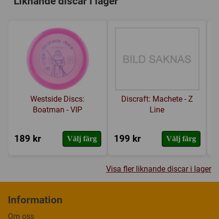
Liknande discar i lager
Westside Discs:
Discraft: Machete - Z
Boatman - VIP
Line
189 kr
199 kr
2
Välj färg
Välj färg
Visa fler liknande discar i lager
Information
Om oss