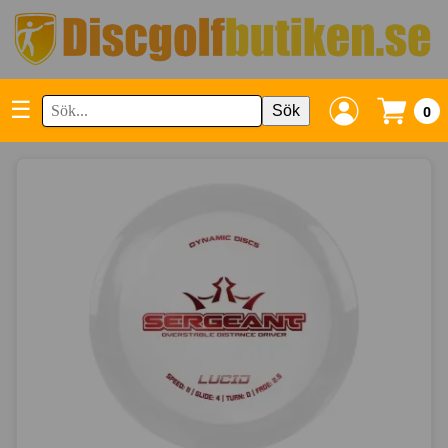
☰
Sök
0