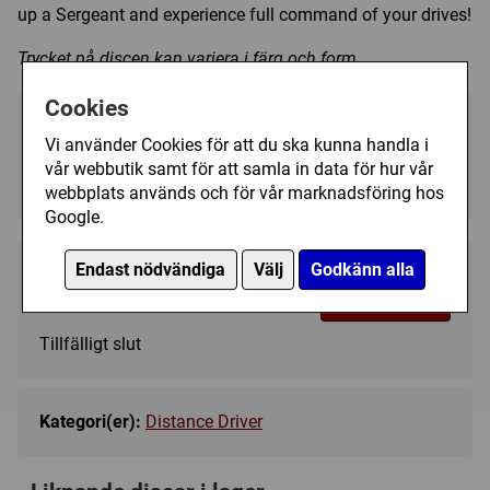
up a Sergeant and experience full command of your drives!
Trycket på discen kan variera i färg och form.
Cookies
Välj färg:
Vi använder Cookies för att du ska kunna handla i
vår webbutik samt för att samla in data för hur vår
White - Ej i lager
▼
webbplats används och för vår marknadsföring hos
Google.
Endast nödvändiga
Välj
Godkänn alla
189 kr
Bevaka
Tillfälligt slut
Kategori(er):
Distance Driver