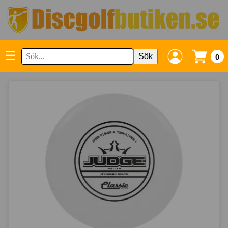
☰
Sök
0