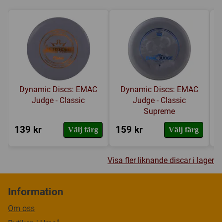
Dynamic Discs: EMAC
Dynamic Discs: EMAC
Judge - Classic
Judge - Classic
Supreme
139 kr
159 kr
1
Välj färg
Välj färg
Visa fler liknande discar i lager
Information
Om oss