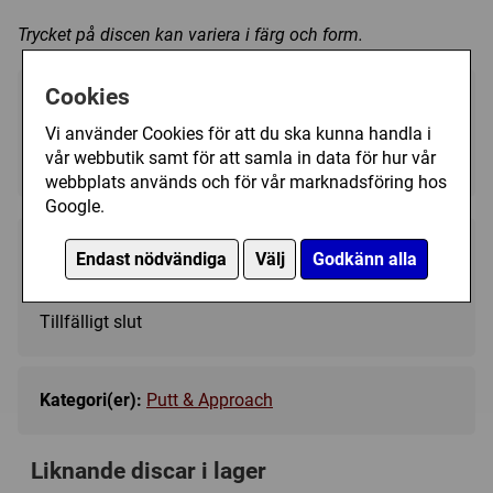
Trycket på discen kan variera i färg och form.
Cookies
Välj färg:
Vi använder Cookies för att du ska kunna handla i
White - Ej i lager
▼
vår webbutik samt för att samla in data för hur vår
webbplats används och för vår marknadsföring hos
Google.
139 kr
Endast nödvändiga
Välj
Godkänn alla
Bevaka
Tillfälligt slut
Kategori(er):
Putt & Approach
Liknande discar i lager