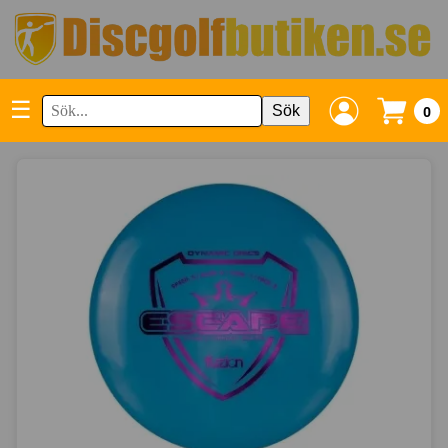
☰
Sök
0