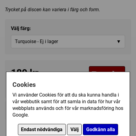
Trycket på discen kan variera i färg och form.
Välj färg:
Turquoise - Ej i lager
▼
189 kr
Bevaka
Cookies
Tillfälligt slut
Vi använder Cookies för att du ska kunna handla i
vår webbutik samt för att samla in data för hur vår
webbplats används och för vår marknadsföring hos
Kategori(er):
Fairway Driver
Google.
Liknande discar i lager
Endast nödvändiga
Välj
Godkänn alla