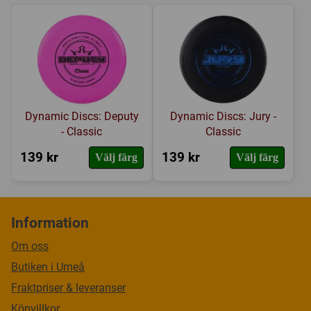
Dynamic Discs: Deputy
Dynamic Discs: Jury -
- Classic
Classic
139 kr
139 kr
Välj färg
Välj färg
Information
Om oss
Butiken i Umeå
Fraktpriser & leveranser
Köpvillkor