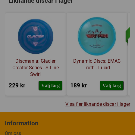
Liknande discar i lager
Discmania: Glacier
Dynamic Discs: EMAC
Creator Series - S-Line
Truth - Lucid
Swirl
229 kr
189 kr
2
Välj färg
Välj färg
Visa fler liknande discar i lager
Information
Om oss