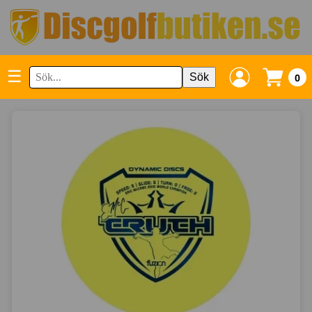
☰
Sök
0