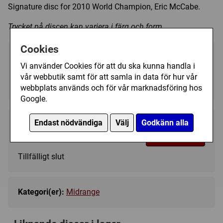
Signature disc for 2010 World Champion, Eric McCabe.
Trycket på discen kan variera i färg och form.
Cookies
Välj färg:
Vi använder Cookies för att du ska kunna handla i
vår webbutik samt för att samla in data för hur vår
Yellow - Ej i lager
▼
webbplats används och för vår marknadsföring hos
Google.
Endast nödvändiga
Välj
Godkänn alla
189 kr
Bevaka
Tillfälligt slut
Kategori(er):
Midrange