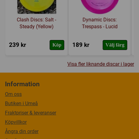
Clash Discs: Salt -
Dynamic Discs:
Steady (Yellow)
Trespass - Lucid
239 kr
189 kr
1
Köp
Välj färg
Visa fler liknande discar i lager
Information
Om oss
Butiken i Umeå
Fraktpriser & leveranser
Köpvillkor
Ångra din order