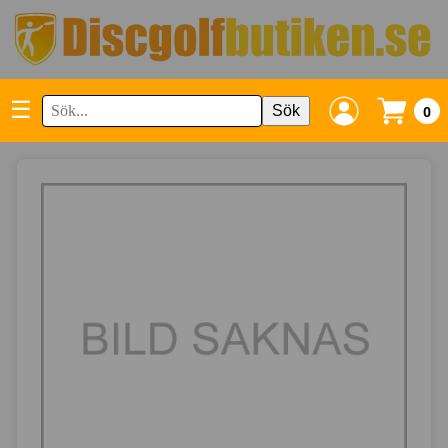
☰
Sök
0