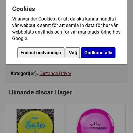
Green - Ej i lager
▼
Cookies
Vi använder Cookies för att du ska kunna handla i
vår webbutik samt för att samla in data för hur vår
webbplats används och för vår marknadsföring hos
259 kr
Bevaka
Google.
Tillfälligt slut
Endast nödvändiga
Välj
Godkänn alla
Kategori(er):
Distance Driver
Liknande discar i lager