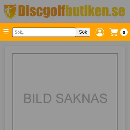
☰
Sök
0