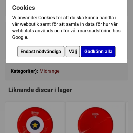
Pink - I lager
▼
Cookies
Vi använder Cookies för att du ska kunna handla i
vår webbutik samt för att samla in data för hur vår
webbplats används och för vår marknadsföring hos
199 kr
Köp
Google.
I lager, leveranstid 1-3 vardagar
Endast nödvändiga
Välj
Godkänn alla
Kategori(er):
Midrange
Liknande discar i lager