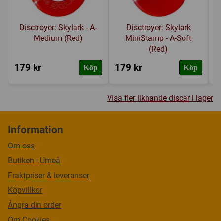
Disctroyer: Skylark - A-
Disctroyer: Skylark
Medium (Red)
MiniStamp - A-Soft
(Red)
179 kr
179 kr
1
Köp
Köp
Visa fler liknande discar i lager
Information
Om oss
Butiken i Umeå
Fraktpriser & leveranser
Köpvillkor
Ångra din order
Om Cookies