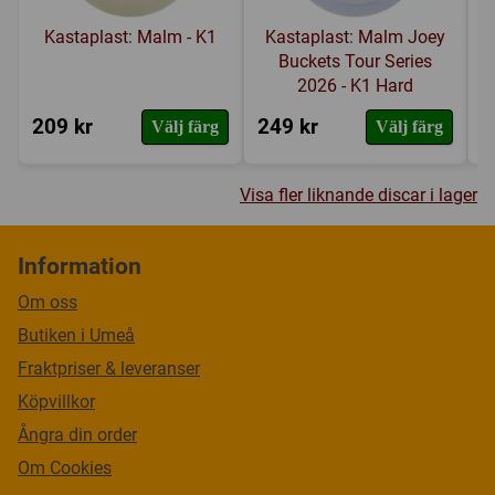
Kastaplast: Malm - K1
Kastaplast: Malm Joey
Buckets Tour Series
2026 - K1 Hard
209 kr
249 kr
2
Välj färg
Välj färg
Visa fler liknande discar i lager
Information
Om oss
Butiken i Umeå
Fraktpriser & leveranser
Köpvillkor
Ångra din order
Om Cookies