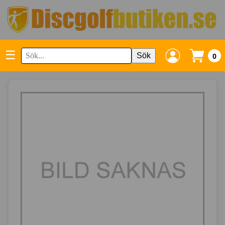
☰
Sök
0