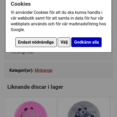
Cookies
Yellow + Other - Ej i lager
▼
Vi använder Cookies för att du ska kunna handla i
vår webbutik samt för att samla in data för hur vår
webbplats används och för vår marknadsföring hos
Google.
229 kr
Bevaka
Endast nödvändiga
Välj
Godkänn alla
Tillfälligt slut
Kategori(er):
Midrange
Liknande discar i lager