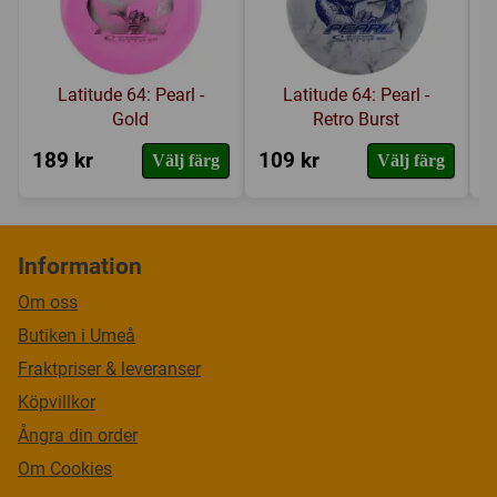
Latitude 64: Pearl -
Latitude 64: Pearl -
Gold
Retro Burst
189 kr
109 kr
1
Välj färg
Välj färg
Information
Om oss
Butiken i Umeå
Fraktpriser & leveranser
Köpvillkor
Ångra din order
Om Cookies