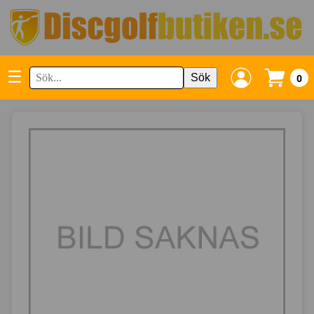
☰
Sök
0