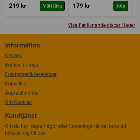
219 kr
179 kr
1
Välj färg
Köp
Visa fler liknande discar i lager
Information
Om oss
Butiken i Umeå
Fraktpriser & leveranser
Köpvillkor
Ångra din order
Om Cookies
Kundtjänst
Om du har några frågor eller funderingar är det bara att
höra av dig till oss.