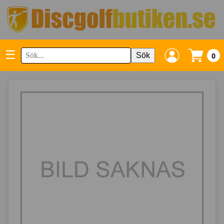
☰
Sök
0