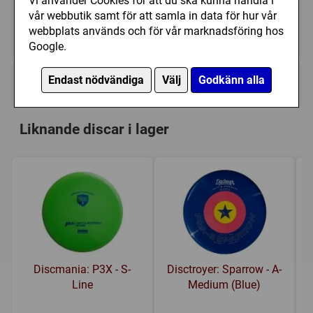
Bevaka
Vi använder Cookies för att du ska kunna handla i
vår webbutik samt för att samla in data för hur vår
webbplats används och för vår marknadsföring hos
Tillfälligt slut
Google.
Endast nödvändiga
Välj
Godkänn alla
Kategori(er):
Putt & Approach
Liknande discar i lager
Discmania: P3X - S-
Disctroyer: Sparrow - A-
Line
Medium (Blue)