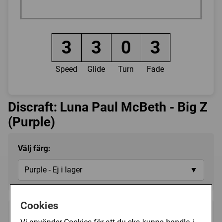
3
3
0
3
Speed
Glide
Turn
Fade
Discraft: Luna Paul McBeth - Big Z
(Purple)
Välj färg:
Purple - Ej i lager
▼
Cookies
259 kr