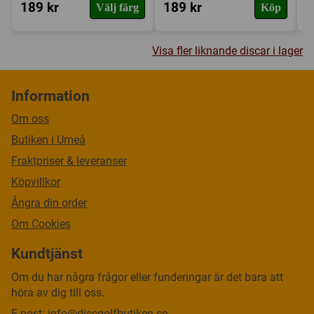
189 kr
189 kr
2
Välj färg
Köp
Visa fler liknande discar i lager
Information
Om oss
Butiken i Umeå
Fraktpriser & leveranser
Köpvillkor
Ångra din order
Om Cookies
Kundtjänst
Om du har några frågor eller funderingar är det bara att
höra av dig till oss.
E-post:
info@discgolfbutiken.se