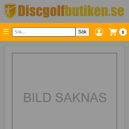
☰
Sök
0