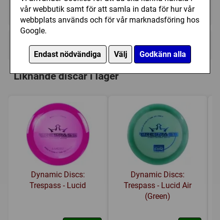
vår webbutik samt för att samla in data för hur vår
Tillfälligt slut
webbplats används och för vår marknadsföring hos
Google.
Kategori(er):
Distance Driver
Endast nödvändiga
Välj
Godkänn alla
Liknande discar i lager
Dynamic Discs:
Dynamic Discs:
Trespass - Lucid
Trespass - Lucid Air
(Green)