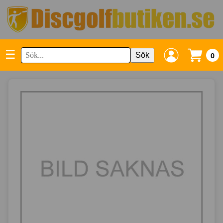
☰
Sök
0