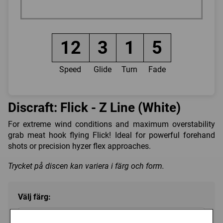
12
3
1
5
Speed
Glide
Turn
Fade
Discraft: Flick - Z Line (White)
For extreme wind conditions and maximum overstability
grab meat hook flying Flick! Ideal for powerful forehand
shots or precision hyzer flex approaches.
Trycket på discen kan variera i färg och form.
Välj färg:
White - Ej i lager
▼