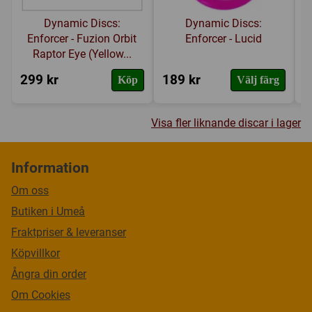
Dynamic Discs:
Dynamic Discs:
Enforcer - Fuzion Orbit
Enforcer - Lucid
Raptor Eye (Yellow...
299 kr
189 kr
2
Köp
Välj färg
Visa fler liknande discar i lager
Information
Om oss
Butiken i Umeå
Fraktpriser & leveranser
Köpvillkor
Ångra din order
Om Cookies