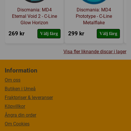
Discmania: MD4
Discmania: MD4
Eternal Void 2 - C-Line
Prototype - C-Line
Glow Horizon
Metalflake
269 kr
299 kr
2
Välj färg
Välj färg
Visa fler liknande discar i lager
Information
Om oss
Butiken i Umeå
Fraktpriser & leveranser
Köpvillkor
Ångra din order
Om Cookies