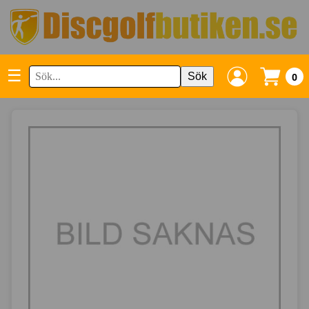
☰
Sök
0