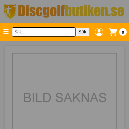
☰
Sök
0