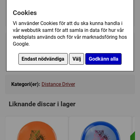
Cookies
Orange - Ej i lager
▼
Vi använder Cookies för att du ska kunna handla i
vår webbutik samt för att samla in data för hur vår
webbplats används och för vår marknadsföring hos
199 kr
Google.
Bevaka
Endast nödvändiga
Välj
Godkänn alla
Tillfälligt slut
Kategori(er):
Distance Driver
Liknande discar i lager