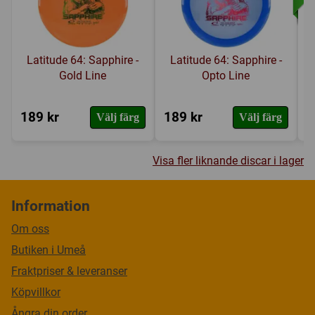
Latitude 64: Sapphire -
Latitude 64: Sapphire -
Gold Line
Opto Line
189 kr
189 kr
2
Välj färg
Välj färg
Visa fler liknande discar i lager
Information
Om oss
Butiken i Umeå
Fraktpriser & leveranser
Köpvillkor
Ångra din order