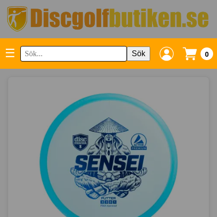
☰
Sök
0