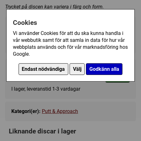
Trycket på discen kan variera i färg och form.
Cookies
Välj färg:
Vi använder Cookies för att du ska kunna handla i
Blue - I lager
▼
vår webbutik samt för att samla in data för hur vår
webbplats används och för vår marknadsföring hos
Google.
Endast nödvändiga
Välj
Godkänn alla
149 kr
Köp
I lager, leveranstid 1-3 vardagar
Kategori(er):
Putt & Approach
Liknande discar i lager