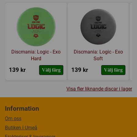
Discmania: Logic - Exo
Discmania: Logic - Exo
Hard
Soft
139 kr
139 kr
2
Välj färg
Välj färg
Visa fler liknande discar i lager
Information
Om oss
Butiken i Umeå
Fraktpriser & leveranser