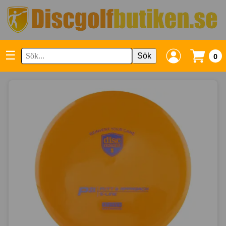
☰
Sök
0