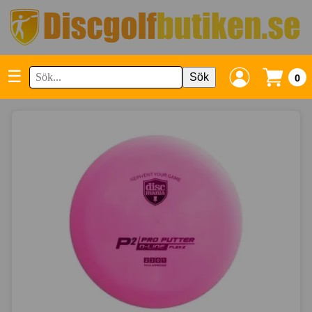
☰
Sök
0