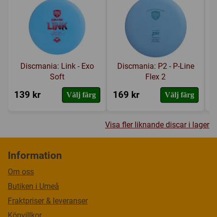
Discmania: Link - Exo
Discmania: P2 - P-Line
Soft
Flex 2
139 kr
169 kr
1
Välj färg
Välj färg
Visa fler liknande discar i lager
Information
Om oss
Butiken i Umeå
Fraktpriser & leveranser
Köpvillkor