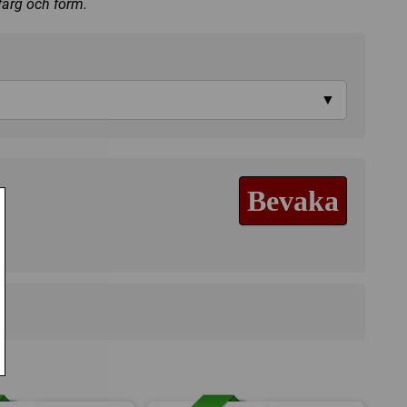
 färg och form.
▼
Bevaka