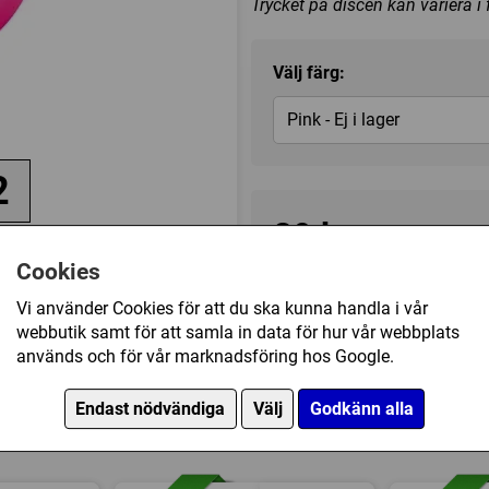
Trycket på discen kan variera i
Välj färg:
Pink - Ej i lager
2
89 kr
de
Cookies
Tillfälligt slut
Vi använder Cookies för att du ska kunna handla i vår
webbutik samt för att samla in data för hur vår webbplats
används och för vår marknadsföring hos Google.
Kategori(er):
Fairway Driver
Endast nödvändiga
Välj
Godkänn alla