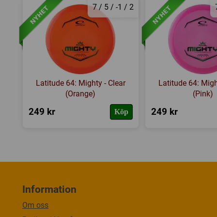
7 / 5 / -1 / 2
Latitude 64: Mighty - Clear
Latitude 64: Migh
(Orange)
(Pink)
249 kr
249 kr
Köp
Information
Om oss