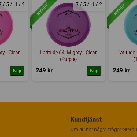
7 / 5 / -1 / 2
7 / 5 / -1 / 2
ty - Clear
Latitude 64: Mighty - Clear
Latitude 
(Purple)
(
249 kr
249 kr
Köp
Köp
Kundtjänst
Om du har några frågor eller fun