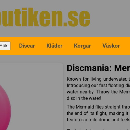
Discar
Kläder
Korgar
Väskor
Sök
Discmania: Mer
Known for living underwater, 
Introducing our first floating d
water nearby. Throw the Merma
disc in the water!
The Mermaid flies straight throu
the end of its flight, making it
features a mild dome and feels