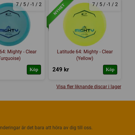
7 / 5 / -1 / 2
7 / 5 / -1 / 2
64: Mighty - Clear
Latitude 64: Mighty - Clear
Turquoise)
(Yellow)
249 kr
Köp
Köp
Visa fler liknande discar i lager
deringar är det bara att höra av dig till oss.