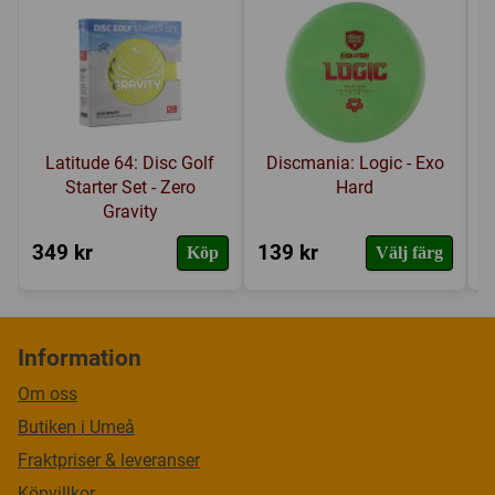
Latitude 64: Disc Golf
Discmania: Logic - Exo
Starter Set - Zero
Hard
Gravity
349 kr
139 kr
1
Köp
Välj färg
Information
Om oss
Butiken i Umeå
Fraktpriser & leveranser
Köpvillkor