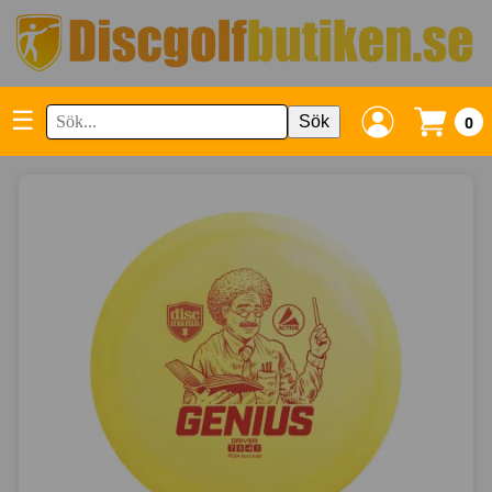
☰
Sök
0