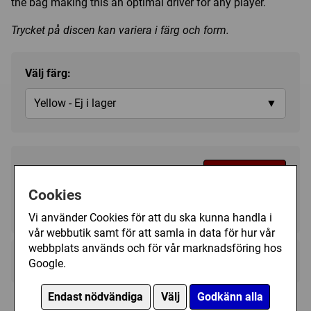
the bag making this an optimal driver for any player.
Trycket på discen kan variera i färg och form.
Välj färg:
Yellow - Ej i lager
▼
149 kr
Bevaka
Cookies
Tillfälligt slut
Vi använder Cookies för att du ska kunna handla i
vår webbutik samt för att samla in data för hur vår
webbplats används och för vår marknadsföring hos
Kategori(er):
Fairway Driver
Google.
Endast nödvändiga
Välj
Godkänn alla
Liknande discar i lager