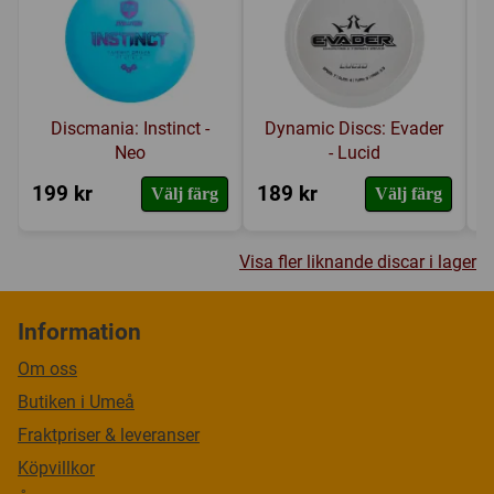
Discmania: Instinct -
Dynamic Discs: Evader
Neo
- Lucid
199 kr
189 kr
1
Välj färg
Välj färg
Visa fler liknande discar i lager
Information
Om oss
Butiken i Umeå
Fraktpriser & leveranser
Köpvillkor