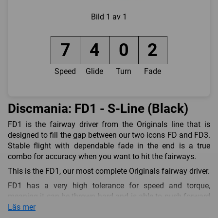
Bild
1 av 1
7
4
0
2
Speed
Glide
Turn
Fade
Discmania: FD1 - S-Line (Black)
FD1 is the fairway driver from the Originals line that is
designed to fill the gap between our two icons FD and FD3.
Stable flight with dependable fade in the end is a true
combo for accuracy when you want to hit the fairways.
This is the FD1, our most complete Originals fairway driver.
FD1 has a very high tolerance for speed and torque,
meaning it can be thrown hard and is able to push forward
on a straight and consistent flight path while finishing with
Läs mer
a soft bite at the end. It’s got enough over stability to