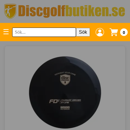
☰
Sök
0