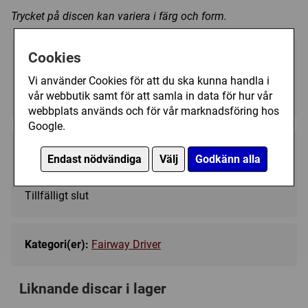
Trycket på discen kan variera i färg och form.
Cookies
Välj färg:
Vi använder Cookies för att du ska kunna handla i
White - Ej i lager
▼
vår webbutik samt för att samla in data för hur vår
webbplats används och för vår marknadsföring hos
Google.
219 kr
Bevaka
Endast nödvändiga
Välj
Godkänn alla
Tillfälligt slut
Kategori(er):
Fairway Driver
Liknande discar i lager