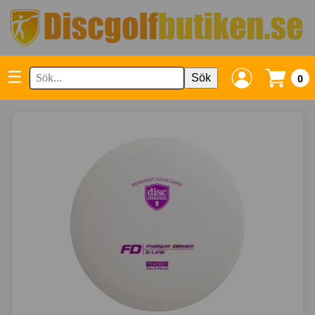
☰
Sök
0