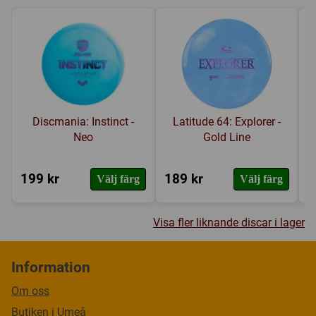
Discmania: Instinct -
Latitude 64: Explorer -
Neo
Gold Line
199 kr
189 kr
1
Välj färg
Välj färg
Visa fler liknande discar i lager
Information
Om oss
Butiken i Umeå