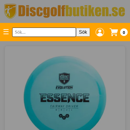
☰
Sök
0