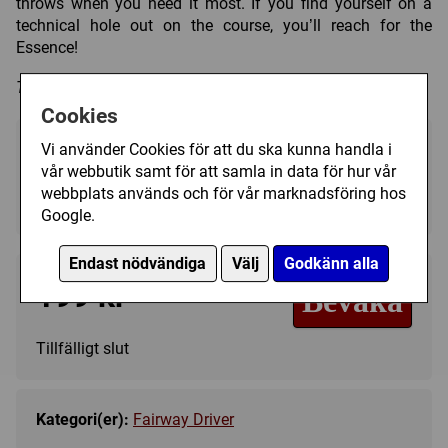
throws when you need it most. If you find yourself on a
technical hole out on the course, you’ll reach for the
Essence!
Trycket på discen kan variera i färg och form.
Cookies
Välj färg:
Vi använder Cookies för att du ska kunna handla i
vår webbutik samt för att samla in data för hur vår
Light Blue - Ej i lager
▼
webbplats används och för vår marknadsföring hos
Google.
Endast nödvändiga
Välj
Godkänn alla
199 kr
Bevaka
Tillfälligt slut
Kategori(er):
Fairway Driver