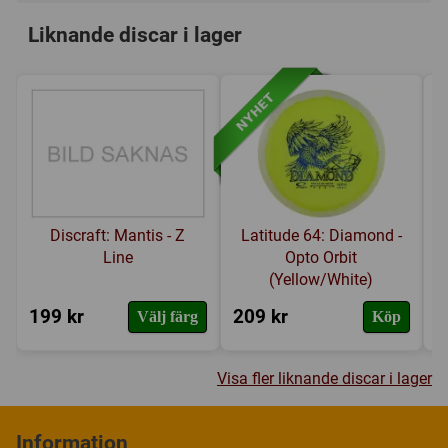
Liknande discar i lager
Discraft: Mantis - Z
Latitude 64: Diamond -
Line
Opto Orbit
(Yellow/White)
199 kr
209 kr
1
Välj färg
Köp
Visa fler liknande discar i lager
Information