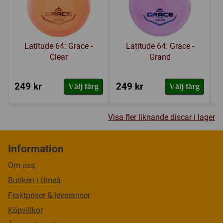
Latitude 64: Grace -
Latitude 64: Grace -
Clear
Grand
249 kr
249 kr
1
Välj färg
Välj färg
Visa fler liknande discar i lager
Information
Om oss
Butiken i Umeå
Fraktpriser & leveranser
Köpvillkor