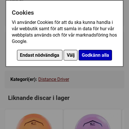
Välj färg:
Cookies
White - Ej i lager
▼
Vi använder Cookies för att du ska kunna handla i
vår webbutik samt för att samla in data för hur vår
webbplats används och för vår marknadsföring hos
219 kr
Google.
Bevaka
Endast nödvändiga
Välj
Godkänn alla
Tillfälligt slut
Kategori(er):
Distance Driver
Liknande discar i lager