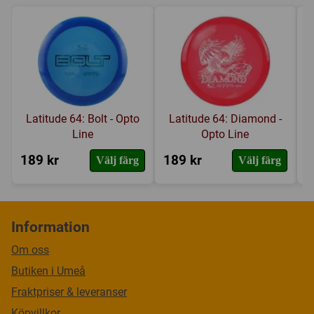
Latitude 64: Bolt - Opto
Latitude 64: Diamond -
Line
Opto Line
189 kr
189 kr
1
Välj färg
Välj färg
Information
Om oss
Butiken i Umeå
Fraktpriser & leveranser
Köpvillkor