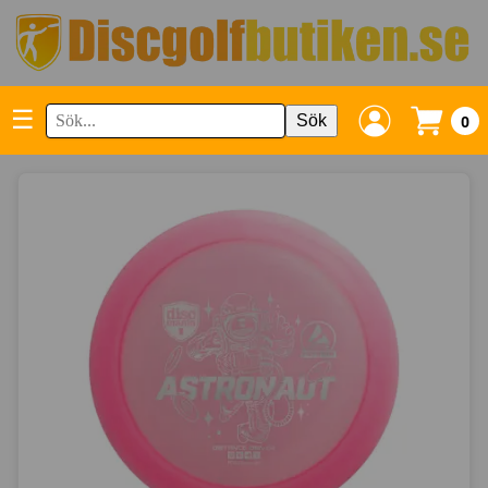
☰
Sök
0