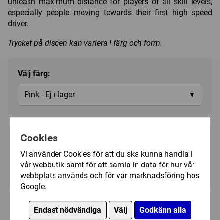
unleash maximum distance for players of all skill levels,
especially people moving towards their first high speed
driver.
Trycket på discen kan variera i färg och form.
Välj färg:
Pink - Ej i lager
▼
Cookies
179 kr
Bevaka
Vi använder Cookies för att du ska kunna handla i
vår webbutik samt för att samla in data för hur vår
Tillfälligt slut
webbplats används och för vår marknadsföring hos
Google.
Kategori(er):
Distance Driver
Endast nödvändiga
Välj
Godkänn alla