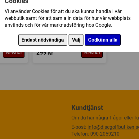
Cookies
Vi använder Cookies för att du ska kunna handla i vår
webbutik samt för att samla in data för hur vår webbplats
används och för vår marknadsföring hos Google.
olf Set -
Discmania: Disc Golf Set -
Endast nödvändiga
Välj
Godkänn alla
discs)
Active Premium (3 discs)
299 kr
Bevaka
Bevaka
Kundtjänst
Om du har några frågor eller fun
E-post:
info@discgolfbutiken.s
Telefon: 090-2059210