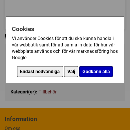
Bild
1 av 1
Cookies
Westside Discs: Sportsack
Vi använder Cookies för att du ska kunna handla i
vår webbutik samt för att samla in data för hur vår
webbplats används och för vår marknadsföring hos
129 kr
Bevaka
Google.
Tillfälligt slut
Endast nödvändiga
Välj
Godkänn alla
Kategori(er):
Tillbehör
Information
Om oss