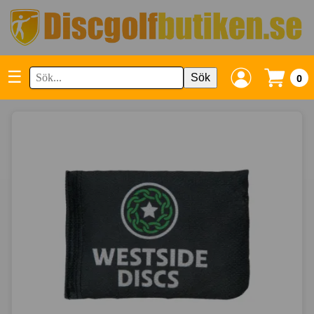
☰
Sök
0