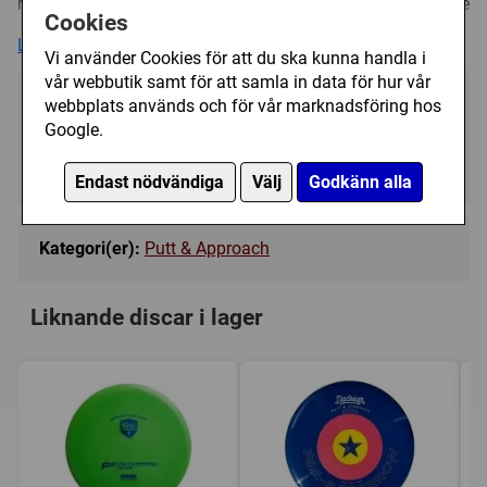
more pointed nose that produces a flatter and more stable
Cookies
putter. The Stabilizers defining flight characteristic is
Läs mer
straight flights with minimal turn, into a strong finishing
Vi använder Cookies för att du ska kunna handla i
fade for point and shoot accuracy on the approach.
vår webbutik samt för att samla in data för hur vår
179 kr
webbplats används och för vår marknadsföring hos
Bevaka
Trycket på discen kan variera i färg och form.
Google.
Tillfälligt slut
Endast nödvändiga
Välj
Godkänn alla
Kategori(er):
Putt & Approach
Liknande discar i lager