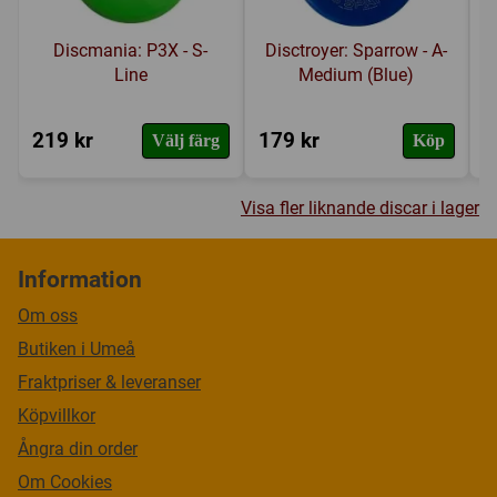
Discmania: P3X - S-
Disctroyer: Sparrow - A-
Line
Medium (Blue)
219 kr
179 kr
1
Välj färg
Köp
Visa fler liknande discar i lager
Information
Om oss
Butiken i Umeå
Fraktpriser & leveranser
Köpvillkor
Ångra din order
Om Cookies