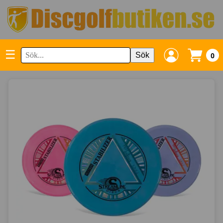
☰
Sök
0