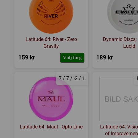
Latitude 64: River - Zero
Dynamic Discs: 
Gravity
Lucid
159 kr
189 kr
Välj färg
7 / 7 / -2 / 1
Latitude 64: Maul - Opto Line
Latitude 64: Visi
of Improvement