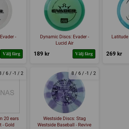
Evader -
Dynamic Discs: Evader -
Latitude
Lucid Air
189 kr
269 kr
Välj färg
Välj färg
8 / 6 / -1 / 2
8 / 6 / -1 / 2
on 20 ears
Westside Discs: Stag
 - Gold
Westside Baseball - Revive