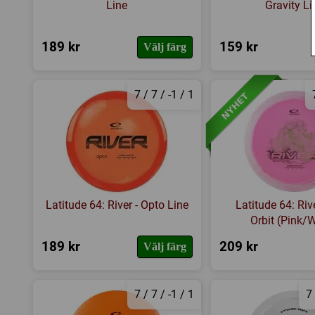
Line
Gravity Li
189 kr
159 kr
Välj färg
7 / 7 / -1 / 1
Latitude 64: River - Opto Line
Latitude 64: Riv
Orbit (Pink/W
189 kr
209 kr
Välj färg
7 / 7 / -1 / 1
7 