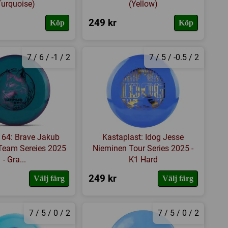
Turquoise)
(Yellow)
249 kr
Köp
Köp
7 / 6 / -1 / 2
7 / 5 / -0.5 / 2
 64: Brave Jakub
Kastaplast: Idog Jesse
Team Sereies 2025
Nieminen Tour Series 2025 -
- Gra...
K1 Hard
249 kr
Välj färg
Välj färg
7 / 5 / 0 / 2
7 / 5 / 0 / 2