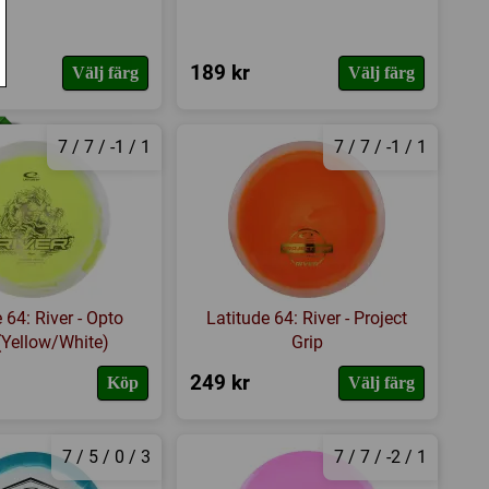
189 kr
Välj färg
Välj färg
7 / 7 / -1 / 1
7 / 7 / -1 / 1
 64: River - Opto
Latitude 64: River - Project
 (Yellow/White)
Grip
249 kr
Köp
Välj färg
7 / 5 / 0 / 3
7 / 7 / -2 / 1