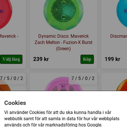
averick -
Dynamic Discs: Maverick
Discmani
Zach Melton - Fuzion-X Burst
(Green)
239 kr
199 kr
Välj färg
Köp
7 / 5 / 0 / 2
7 / 5 / 0 / 2
Cookies
Vi använder Cookies för att du ska kunna handla i vår
webbutik samt för att samla in data för hur vår webbplats
rer - Zero
Latitude 64: Explorer Isaac
Latitude 6
används och för vår marknadsföring hos Google.