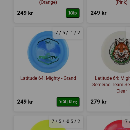
(Orange)
(Pink)
249 kr
249 kr
Köp
7 / 5 / -1 / 2
Latitude 64: Mighty - Grand
Latitude 64: Mig
Semerád Team Ser
Clear
249 kr
279 kr
Välj färg
7 / 5 / -0.5 / 2
7 