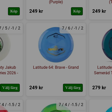
(Purple)
(
249 kr
249 kr
Köp
Köp
7 / 5 / -1 / 2
7 / 6 / -1 / 2
hty Jakub
Latitude 64: Brave - Grand
Latitude
ies 2026 -
Semerád 
249 kr
279 kr
Välj färg
Välj färg
/ 4 / -1.5 / 2
7 / 4 / -1.5 / 2