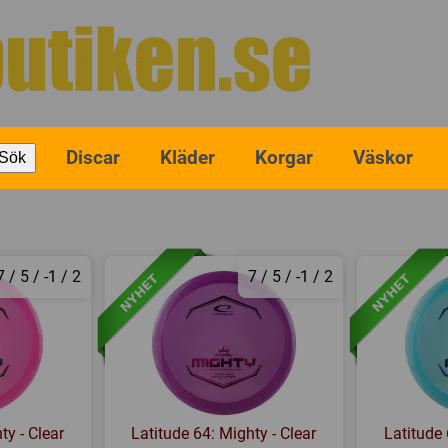
Discar
Kläder
Korgar
Väskor
Sök
7 / 5 / -1 / 2
7 / 5 / -1 / 2
ty - Clear
Latitude 64: Mighty - Clear
Latitude 