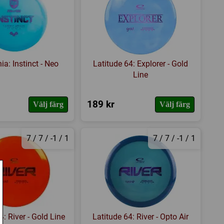
a: Instinct - Neo
Latitude 64: Explorer - Gold
Line
189 kr
Välj färg
Välj färg
7 / 7 / -1 / 1
7 / 7 / -1 / 1
4: River - Gold Line
Latitude 64: River - Opto Air