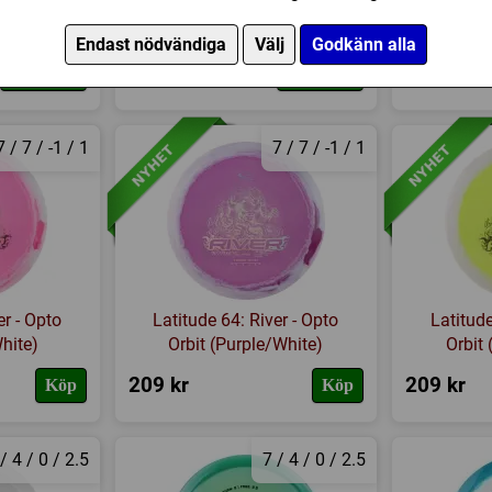
ne
Robinson Team Series 2026
- O...
Endast nödvändiga
Välj
Godkänn alla
249 kr
189 kr
Välj färg
Välj färg
7 / 7 / -1 / 1
7 / 7 / -1 / 1
er - Opto
Latitude 64: River - Opto
Latitude
hite)
Orbit (Purple/White)
Orbit
209 kr
209 kr
Köp
Köp
/ 4 / 0 / 2.5
7 / 4 / 0 / 2.5