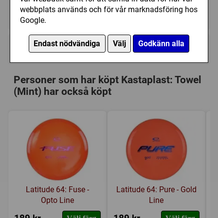
webbplats används och för vår marknadsföring hos
Tillfälligt slut
Google.
Endast nödvändiga
Välj
Godkänn alla
Kategori(er):
Tillbehör
Personer som har köpt Kastaplast: Towel
(Mint) har också köpt
Latitude 64: Fuse -
Latitude 64: Pure - Gold
Opto Line
Line