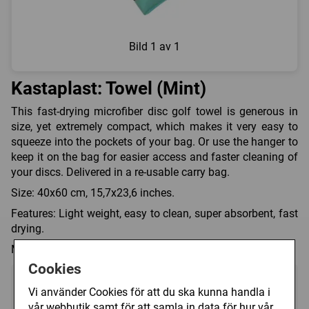
Bild
1 av 1
Kastaplast: Towel (Mint)
This fast-drying microfiber disc golf towel is generous in
size, yet extremely compact, which makes it very easy to
squeeze into the pockets of your bag. Or use the hanger to
keep it on the bag for easier access and faster cleaning of
your discs. Delivered in a re-usable carry bag.
Size: 40x60 cm, 15,7x23,6 inches.
Features: Light weight, easy to clean, super absorbent, fast
drying.
Material: 80% polyester, 20% polyamide.
Cookies
99 kr
Bevaka
Vi använder Cookies för att du ska kunna handla i
vår webbutik samt för att samla in data för hur vår