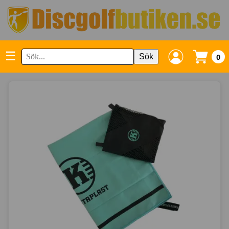
☰
Sök
0