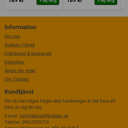
189 kr
189 kr
1
Välj färg
Välj färg
Information
Om oss
Butiken i Umeå
Fraktpriser & leveranser
Köpvillkor
Ångra din order
Om Cookies
Kundtjänst
Om du har några frågor eller funderingar är det bara att
höra av dig till oss.
E-post:
info@discgolfbutiken.se
Telefon: 090-2059210