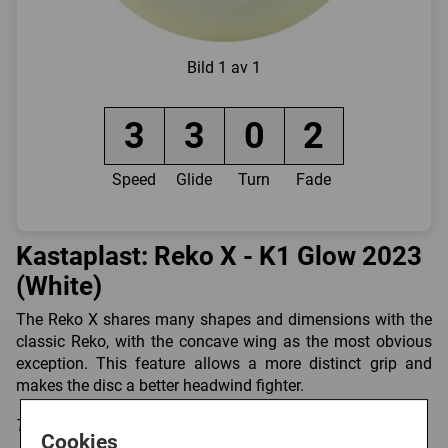
Bild
1 av 1
3
3
0
2
Speed
Glide
Turn
Fade
Kastaplast: Reko X - K1 Glow 2023
(White)
The Reko X shares many shapes and dimensions with the
classic Reko, with the concave wing as the most obvious
exception. This feature allows a more distinct grip and
makes the disc a better headwind fighter.
Trycket på discen kan variera i färg och form.
Cookies