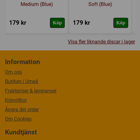
Medium (Blue)
Soft (Blue)
179 kr
179 kr
1
Köp
Köp
Visa fler liknande discar i lager
Information
Om oss
Butiken i Umeå
Fraktpriser & leveranser
Köpvillkor
Ångra din order
Om Cookies
Kundtjänst