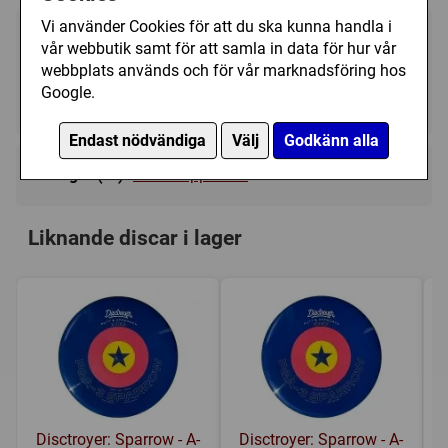
Vi använder Cookies för att du ska kunna handla i
259 kr
Köp
vår webbutik samt för att samla in data för hur vår
webbplats används och för vår marknadsföring hos
Google.
I lager, leveranstid 1-3 vardagar
Endast nödvändiga
Välj
Godkänn alla
Kategori(er):
Putt & Approach
Liknande discar i lager
Disctroyer: Sparrow - A-
Disctroyer: Sparrow - A-