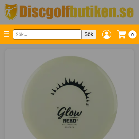
☰
Sök
0