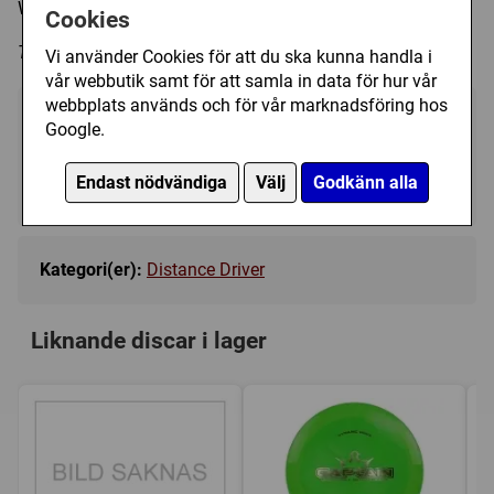
Weight: 173 - 174 g
Cookies
Trycket på discen kan variera i färg och form.
Vi använder Cookies för att du ska kunna handla i
vår webbutik samt för att samla in data för hur vår
webbplats används och för vår marknadsföring hos
199 kr
Google.
Bevaka
Endast nödvändiga
Välj
Godkänn alla
Tillfälligt slut
Kategori(er):
Distance Driver
Liknande discar i lager