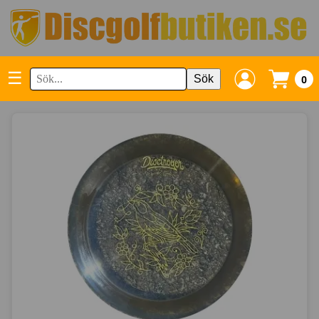
☰
Sök
0