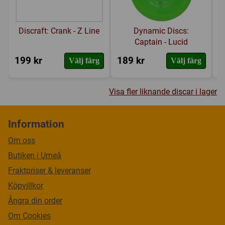
Discraft: Crank - Z Line
Dynamic Discs:
Captain - Lucid
199 kr
189 kr
1
Välj färg
Välj färg
Visa fler liknande discar i lager
Information
Om oss
Butiken i Umeå
Fraktpriser & leveranser
Köpvillkor
Ångra din order
Om Cookies