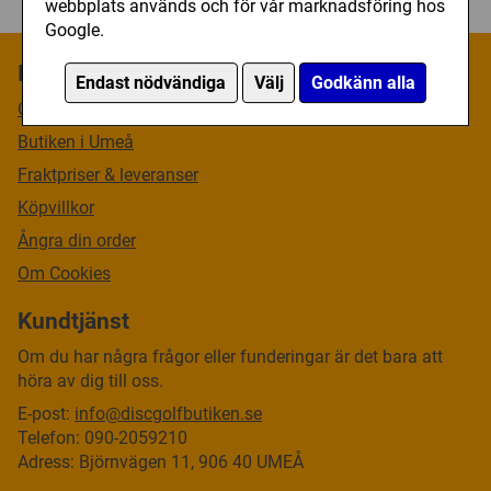
webbplats används och för vår marknadsföring hos
Google.
Information
Endast nödvändiga
Välj
Godkänn alla
Om oss
Butiken i Umeå
Fraktpriser & leveranser
Köpvillkor
Ångra din order
Om Cookies
Kundtjänst
Om du har några frågor eller funderingar är det bara att
höra av dig till oss.
E-post:
info@discgolfbutiken.se
Telefon: 090-2059210
Adress: Björnvägen 11, 906 40 UMEÅ